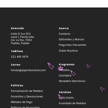
Dirección
Acerca
Calle 13 Sur 1102
Contacto
Local 1, Planta alta
Editoriales y Marcas
Col. La Paz, 72160
Puebla, Puebla
Preguntas Frecuentes
Sobre Nosotros
Teléfono
222 485 9974
Programas
Correo
🏷️
✨
🎋
Afiliados
tienda@japanboxstore.com
🏷️
Cashback
Monedero Electrónico
Políticas
✨
Formalización de Pedidos
Servicios
Garantías y Devoluciones
Envío Gratis
🏷️
Métodos de Pago
Guardado de Pedidos
Políticas de Privacidad