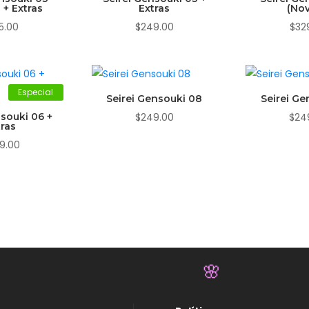
 + Extras
Extras
(Nov
5.00
$
249.00
$
32
Especial
Seirei Gensouki 08
Seirei Ge
nsouki 06 +
$
249.00
$
24
tras
9.00
🌸