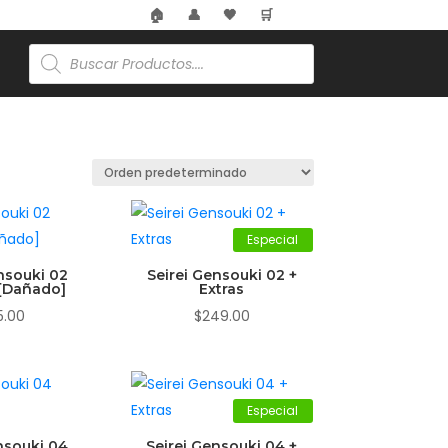
🏠
👤
🖤
🛒
Búsqueda
de
productos
Especial
nsouki 02
Seirei Gensouki 02 +
 [Dañado]
Extras
5.00
$
249.00
Especial
nsouki 04
Seirei Gensouki 04 +