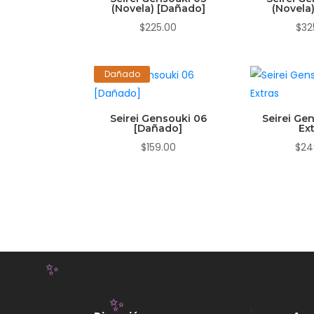
(Novela) [Dañado]
(Novela)
$
225.00
$
32
Dañado
Seirei Gensouki 06
Seirei Ge
[Dañado]
Ex
$
159.00
$
24
✨