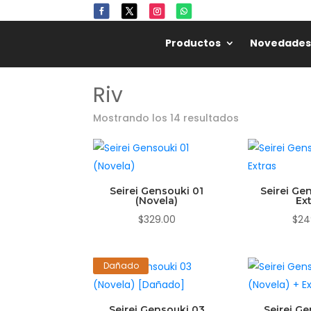
Productos
Novedades
Riv
Mostrando los 14 resultados
Seirei Gensouki 01
Seirei Ge
(Novela)
Ex
$
329.00
$
24
Dañado
Seirei Gensouki 03
Seirei G