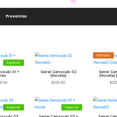
Preventas
🌸
Dañado
Especial
nsouki 01 +
Seirei Gensouki 02
Seirei Ge
tras
(Novela)
(Novela)
9.00
$
325.00
$
22
Especial
Especial
ensouki 03
Seirei Gensouki 03 +
Seirei Ge