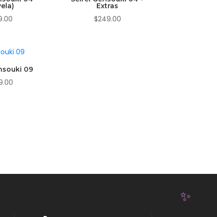
ela)
Extras
9.00
$
249.00
nsouki 09
9.00