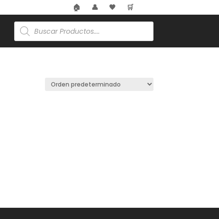
🏠
👤
🖤
🛒
🌸
Búsqueda
de
productos