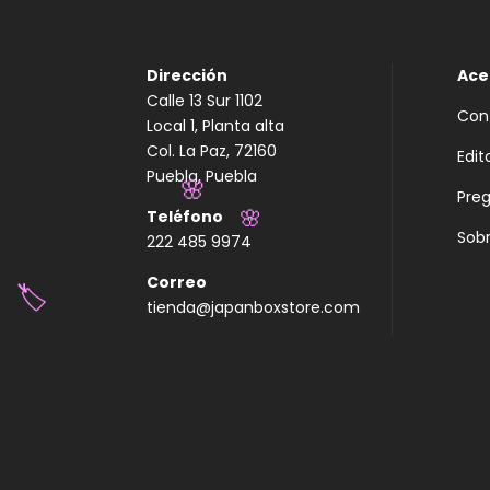
Dirección
Ace
Calle 13 Sur 1102
Con
Local 1, Planta alta
Col. La Paz, 72160
Edit
Puebla, Puebla
Pre
Teléfono
🌸
Sobr
222 485 9974
🌸
Correo
tienda@japanboxstore.com
🏷️