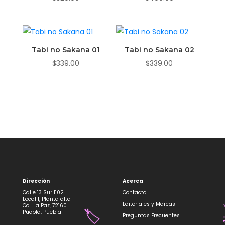
Tabi no Sakana 01
Tabi no Sakana 02
$
339.00
$
339.00
Dirección
Acerca
Calle 13 Sur 1102
Contacto
Local 1, Planta alta
Editoriales y Marcas
Col. La Paz, 72160
Puebla, Puebla
Preguntas Frecuentes