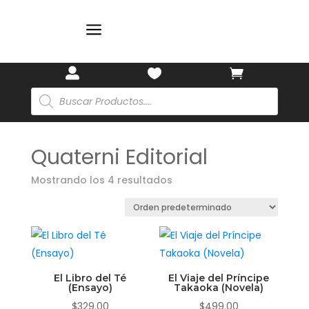
🎋
🎋
a



Búsqueda
de
productos
Quaterni Editorial
Mostrando los 4 resultados
El Libro del Té
El Viaje del Príncipe
(Ensayo)
Takaoka (Novela)
$
329.00
$
499.00