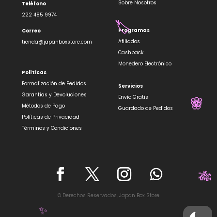
🏷️
Sobre Nosotros
Teléfono
222 485 9974
🏷️
Programas
Correo
Afiliados
tienda@japanboxstore.com
Cashback
Monedero Electrónico
Políticas
Formalización de Pedidos
Servicios
Garantías y Devoluciones
Envío Gratis
Métodos de Pago
🌸
Guardado de Pedidos
🌸
Políticas de Privacidad
Términos y Condiciones
🎋
© Derechos Reservados, Japan Box Store