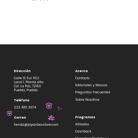
Dirección
Acerca
Calle 13 Sur 1102
Contacto
Local 1, Planta alta
Editoriales y Marcas
Col. La Paz, 72160
Puebla, Puebla
Preguntas Frecuentes
Sobre Nosotros
Teléfono
🌸
222 485 9974
✨
🌸
Programas
Correo
🎋
Afiliados
tienda@japanboxstore.com
Cashback