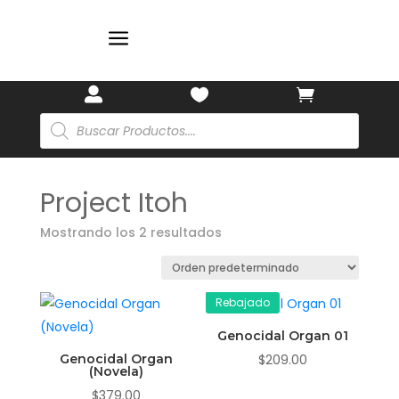
a



Búsqueda
de
productos
Project Itoh
Mostrando los 2 resultados
Rebajado
Genocidal Organ 01
Genocidal Organ
$
209.00
(Novela)
$
379.00