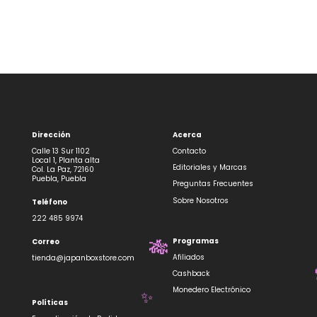
Dirección
Acerca
Calle 13 Sur 1102
Contacto
Local 1, Planta alta
Editoriales y Marcas
Col. La Paz, 72160
Puebla, Puebla
Preguntas Frecuentes
Sobre Nosotros
Teléfono
222 485 9974
Programas
Correo
🎋
Afiliados
tienda@japanboxstore.com
Cashback
Monedero Electrónico
Políticas
✨