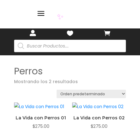
a
✨



Búsqueda
de
productos
Perros
Mostrando los 2 resultados
La Vida con Perros 01
La Vida con Perros 02
$
275.00
$
275.00