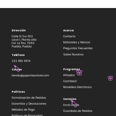
Dirección
Acerca
Calle 13 Sur 1102
Contacto
Local 1, Planta alta
Editoriales y Marcas
Col. La Paz, 72160
Puebla, Puebla
Preguntas Frecuentes
Sobre Nosotros
Teléfono
222 485 9974
🏷️
Programas
Correo
🌸
Afiliados
tienda@japanboxstore.com
🌸
Cashback
Monedero Electrónico
Políticas
Formalización de Pedidos
Servicios
Garantías y Devoluciones
🏷️
Envío Gratis
Métodos de Pago
Guardado de Pedidos
Políticas de Privacidad