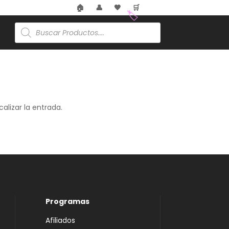
🏠
👤
🖤
🛒
Búsqueda
de
🏷️
productos
alizar la entrada.
Programas
Afiliados