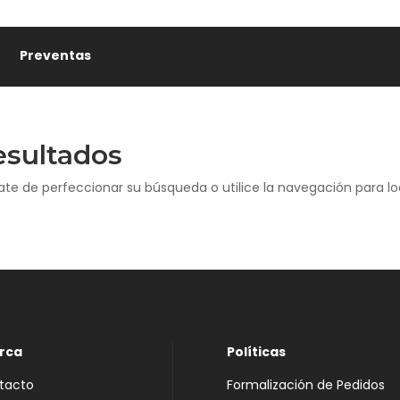
Preventas
esultados
ate de perfeccionar su búsqueda o utilice la navegación para loc
rca
Políticas
tacto
Formalización de Pedidos