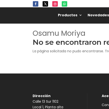
Productos
Novedades
Osamu Moriya
No se encontraron r
La página solicitada no pudo encontrarse. Tr
Dirección
Ace
Calle 13 Sur 1102
Con
Local 1, Planta alta