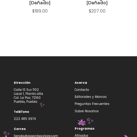
[Dañado]
[Dañado]
$
189.00
$
207.00
Dirección
Acerca
Calle 13 Sur 1102
Contacto
Local 1, Planta alta
Editoriales y Marcas
Col. La Paz, 72160
Puebla, Puebla
Preguntas Frecuentes
✨
Sobre Nosotros
Teléfono
222 485 9974
✨
🎋
Programas
Correo
Afiliados
tienda@japanboxstore.com