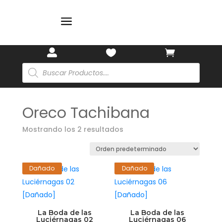
a



Búsqueda
de
productos
Oreco Tachibana
Mostrando los 2 resultados
Dañado
Dañado
La Boda de las
La Boda de las
Luciérnagas 02
Luciérnagas 06