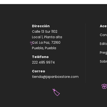
Dirección
Ace
Calle 13 Sur 1102
Con
Local 1, Planta alta
Col. La Paz, 72160
Edit
Puebla, Puebla
✨
Pre
Teléfono
Sobr
222 485 9974
Correo
tienda@japanboxstore.com

🏷️