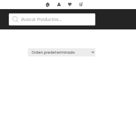
🏠
👤
🖤
🛒
Búsqueda
de
productos