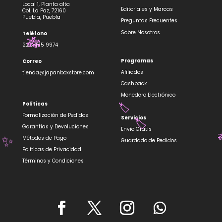
Local 1, Planta alta
Editoriales y Marcas
Col. La Paz, 72160
Puebla, Puebla
Preguntas Frecuentes
Sobre Nosotros
Teléfono
222 485 9974
Programas
Correo
Afiliados
tienda@japanboxstore.com
Cashback
Monedero Electrónico
🎋
Políticas
Formalización de Pedidos
Servicios
Garantías y Devoluciones
Envío Gratis
Métodos de Pago
Guardado de Pedidos
Políticas de Privacidad
Términos y Condiciones
🏷️
🏷️
✨