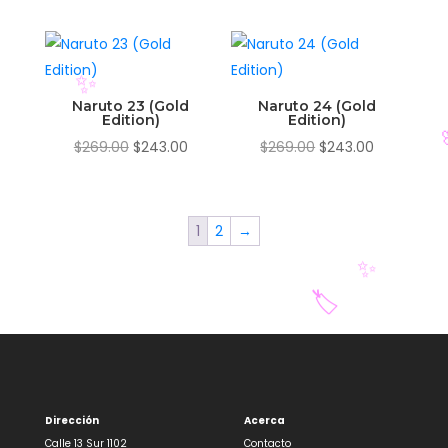
precio
precio
precio
precio
original
actual
original
actual
era:
es:
era:
es:
$259.00.
$234.00.
$269.00.
$243.00.
Naruto 23 (Gold
Naruto 24 (Gold
Edition)
Edition)
El
El
El
El
$
269.00
$
243.00
$
269.00
$
243.00
precio
precio
precio
precio
✨
original
actual
original
actual
era:
es:
era:
es:
1
2
→
$269.00.
$243.00.
$269.00.
$243.00.
✨
🏷️
Dirección
Acerca
Calle 13 Sur 1102
Contacto