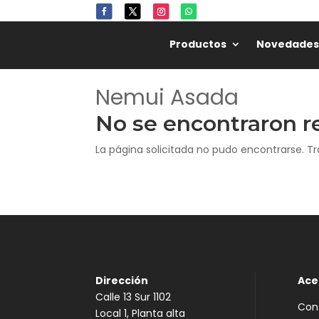
Productos
Novedades
Nemui Asada
No se encontraron r
La página solicitada no pudo encontrarse. Tr
Dirección
Ace
Calle 13 Sur 1102
Con
Local 1, Planta alta