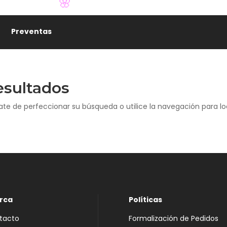
🌸
Preventas
esultados
ate de perfeccionar su búsqueda o utilice la navegación para loc
rca
Políticas
tacto
Formalización de Pedidos