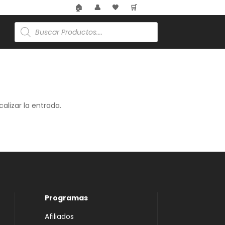
🏠
👤
🖤
🛒
Búsqueda
de
productos
alizar la entrada.
Programas
Afiliados