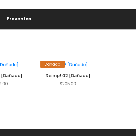
✨
Preventas
Dañado
1 [Dañado]
Reimp! 02 [Dañado]
9.00
$
205.00