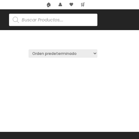
🏠
👤
🖤
🛒
Búsqueda
de
productos