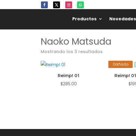
Productos
Novedades
Naoko Matsuda
Mostrando los 3 resultados
Dañado
Reimp! 01
Reimp! 0
$
285.00
$
19