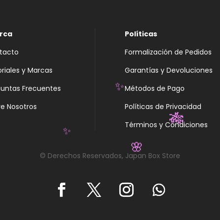
rca
Políticas
tacto
Formalización de Pedidos
oriales y Marcas
Garantías y Devoluciones
guntas Frecuentes
Métodos de Pago
✨
e Nosotros
Políticas de Privacidad
Términos y Condiciones
🎋
✨
© Derechos Reservados, Japan Box Store
🌸