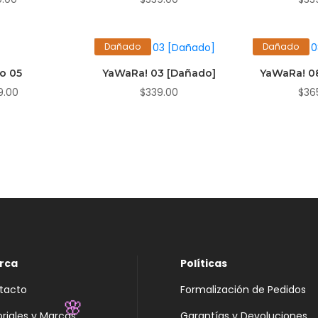
Dañado
Dañado
to 05
YaWaRa! 03 [Dañado]
YaWaRa! 0
9.00
$
339.00
$
36
rca
Políticas
tacto
Formalización de Pedidos
oriales y Marcas
Garantías y Devoluciones