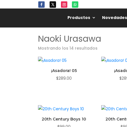
Productos
Novedades
Naoki Urasawa
Mostrando los 14 resultados
¡Asadora! 05
¡Asad
$
289.00
$
28
20th Century Boys 10
20th Cent
$
99.00
$
9