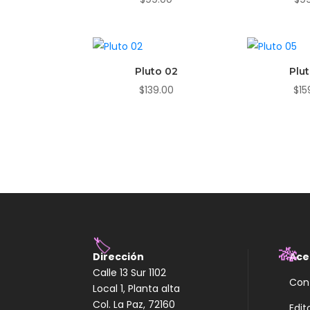
Pluto 02
Plu
$
139.00
$
15
Dirección
Ace
🏷️
Calle 13 Sur 1102
🎋
Con
Local 1, Planta alta
Col. La Paz, 72160
Edit