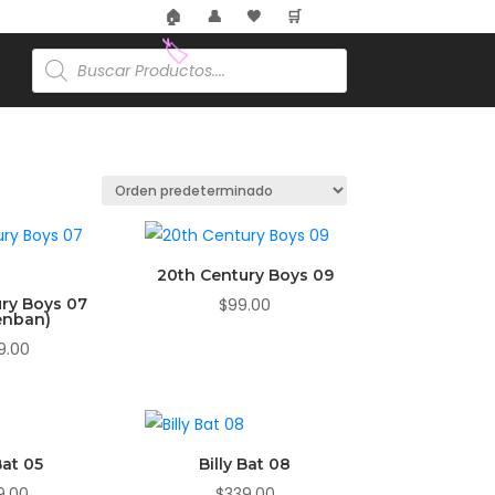
🏠
👤
🖤
🛒
Búsqueda
de
productos
🏷️
20th Century Boys 09
ry Boys 07
$
99.00
enban)
9.00
Bat 05
Billy Bat 08
9.00
$
339.00