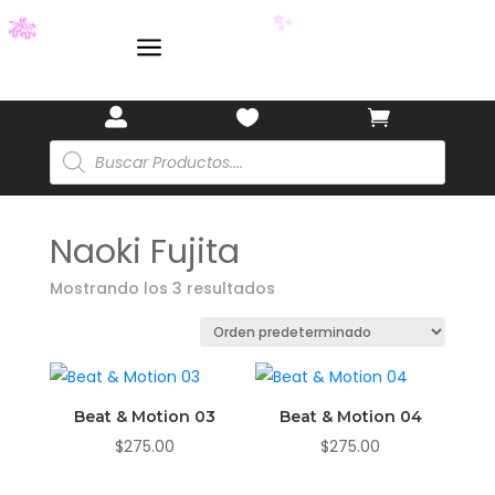
a
✨
🎋



Búsqueda
de
productos
Naoki Fujita
Mostrando los 3 resultados
Beat & Motion 03
Beat & Motion 04
$
275.00
$
275.00