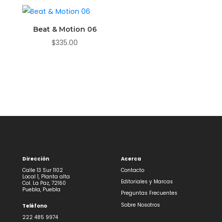
Beat & Motion 06
$
335.00
Dirección
Acerca
Calle 13 Sur 1102
Contacto
Local 1, Planta alta
Editoriales y Marcas
Col. La Paz, 72160
Puebla, Puebla
Preguntas Frecuentes
Sobre Nosotros
Teléfono
222 485 9974