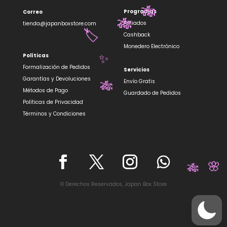
Programas
Correo
🎋
Afiliados
tienda@japanboxstore.com
🎋
Cashback
🏷️
Monedero Electrónico
Políticas
✨
Formalización de Pedidos
Servicios
Garantías y Devoluciones
Envío Gratis
Métodos de Pago
🎋
Guardado de Pedidos
Políticas de Privacidad
Términos y Condiciones
🌸
🎋
© Derechos Reservados, Japan Box Store