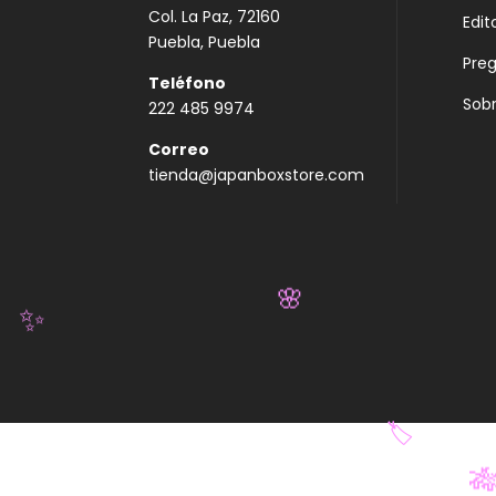
Col. La Paz, 72160
Edit
Puebla, Puebla
Pre
Teléfono
Sobr
222 485 9974
Correo
tienda@japanboxstore.com
🌸
✨
🏷️