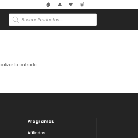
🏠
👤
🖤
🛒
Búsqueda
de
productos
alizar la entrada.
Programas
Afiliados