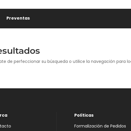
🌸
Preventas
esultados
ate de perfeccionar su búsqueda o utilice la navegación para loc
rca
Políticas
tacto
Formalización de Pedidos