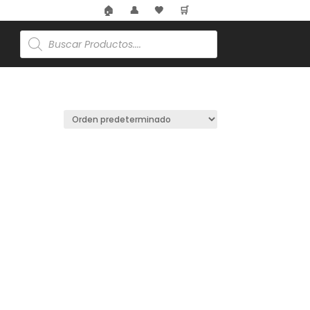
🏠
👤
🖤
🛒
Búsqueda
de
productos