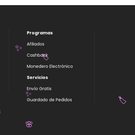
Programas
Afiliados
✨
Cashback
🏷️
Monedero Electrónico
Servicios
Envío Gratis
Guardado de Pedidos
✨
🏷️
