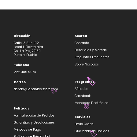
Dirección
Acerca
Calle 13 Sur 1102
Contacto
Local 1, Planta alta
Editoriales y Marcas
Col. La Paz, 72160
Puebla, Puebla
Preguntas Frecuentes
Sobre Nosotros
Teléfono
222 485 9974
🏷️
Programas
Correo
Afiliados
tienda@japanboxstore.com
✨
Cashback
Monedero Electrónico
🌸
Políticas
Formalización de Pedidos
Servicios
Garantías y Devoluciones
Envío Gratis
Métodos de Pago
Guardado de Pedidos
Políticas de Privacidad