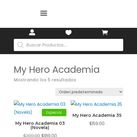
🎋
a



Búsqueda
de
productos
My Hero Academia
Mostrando los 5 resultados
Especial
My Hero Academia 35
My Hero Academia 03
$
159.00
(Novela)
El
El
$
209.00
$
189.00