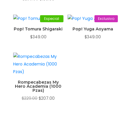
precio
precio
original
actual
Especial
Exclusivo
era:
es:
$209.00.
$189.00.
Pop! Tomura Shigaraki
Pop! Yuga Aoyama
$
349.00
$
349.00
Rompecabezas My
Hero Academia (1000
Pzas)
El
El
$
229.00
$
207.00
precio
precio
original
actual
era:
es:
$229.00.
$207.00.