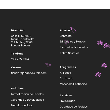
Dirección
Acerca
🏷️
Calle 13 Sur 1102
Contacto
Local 1, Planta alta
Editoriales y Marcas
Col. La Paz, 72160
✨
Puebla, Puebla
🎋
Preguntas Frecuentes

Sobre Nosotros
Teléfono
222 485 9974
Programas
Correo
✨
🎋
Afiliados
tienda@japanboxstore.com
Cashback
🎋
Monedero Electrónico
Políticas
Formalización de Pedidos
Servicios
Garantías y Devoluciones
Envío Gratis
Métodos de Pago
Guardado de Pedidos