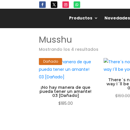
🎋
Productos
Novedades
Musshu
Mostrando los 4 resultados
Dañado
There´s n
way I´ll be
¡No hay manera de que
pueda tener un amante!
03 [Dañado]
$
169.00
$
185.00