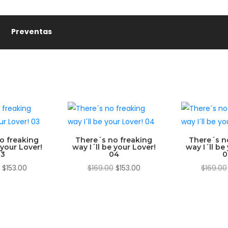
Preventas
o freaking
There´s no freaking
There´s n
 your Lover!
way I´ll be your Lover!
way I´ll be
03
04
0
El
El
El
El
$
153.00
$
169.00
$
153.00
$
169.00
precio
precio
precio
precio
original
actual
original
actual
era:
es:
era:
es:
$169.00.
$153.00.
$169.00.
$153.00.