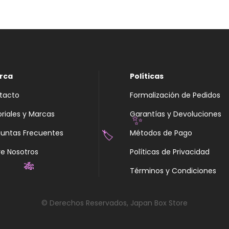
rca
Políticas
tacto
Formalización de Pedidos
oriales y Marcas
Garantías y Devoluciones
✨
guntas Frecuentes
Métodos de Pago
🏷️
e Nosotros
Políticas de Privacidad
Términos y Condiciones
🎋
© Derechos Reservados, Japan Box Store