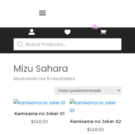
🎋
a



🎋
Búsqueda
de
productos
Mizu Sahara
Mostrando los 5 resultados
Kamisama no Joker 01
$
249.00
Kamisama no Joker 02
$
249.00