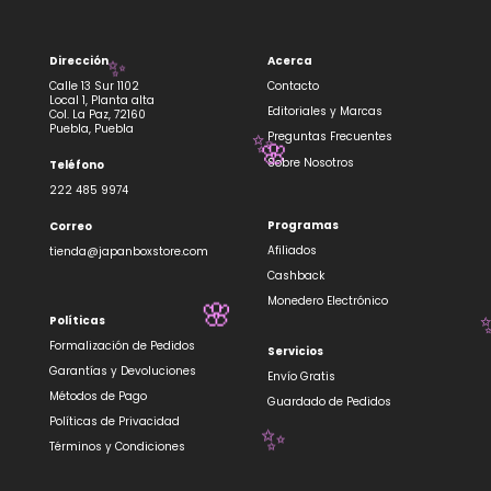
Dirección
Acerca
✨
Calle 13 Sur 1102
Contacto
Local 1, Planta alta
Editoriales y Marcas
Col. La Paz, 72160
Puebla, Puebla
Preguntas Frecuentes
✨
Sobre Nosotros
Teléfono
🌸
222 485 9974
Programas
Correo
Afiliados
tienda@japanboxstore.com
Cashback
Monedero Electrónico
Políticas
🌸
Formalización de Pedidos
Servicios
Garantías y Devoluciones
Envío Gratis
Métodos de Pago
Guardado de Pedidos
Políticas de Privacidad
Términos y Condiciones
✨