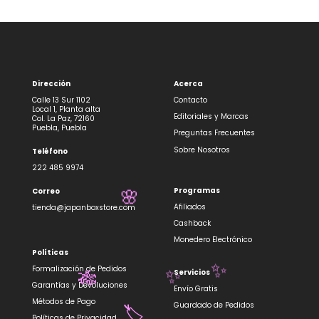
Dirección
Acerca
Calle 13 Sur 1102
Contacto
Local 1, Planta alta
Editoriales y Marcas
Col. La Paz, 72160
Puebla, Puebla
Preguntas Frecuentes
Sobre Nosotros
Teléfono
222 485 9974
Programas
Correo
🌸
Afiliados
tienda@japanboxstore.com
Cashback
Monedero Electrónico
Políticas
Formalización de Pedidos
✨
Servicios
✨
🎋
Garantías y Devoluciones
Envío Gratis
Métodos de Pago
Guardado de Pedidos
Políticas de Privacidad