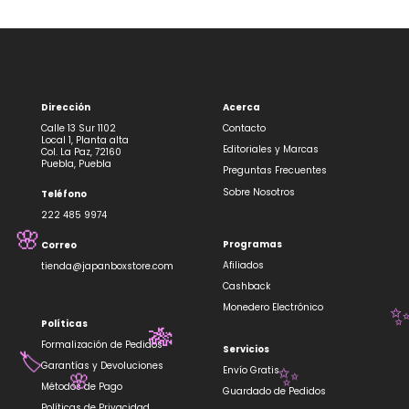
Dirección
Acerca
Calle 13 Sur 1102
Contacto
Local 1, Planta alta
Editoriales y Marcas
Col. La Paz, 72160
Puebla, Puebla
Preguntas Frecuentes
Sobre Nosotros
Teléfono
222 485 9974
🌸
Programas
Correo
Afiliados
tienda@japanboxstore.com
Cashback
Monedero Electrónico
Políticas
🎋
Formalización de Pedidos
Servicios
Garantías y Devoluciones
🏷️
Envío Gratis
✨
🌸
Métodos de Pago
Guardado de Pedidos
Políticas de Privacidad