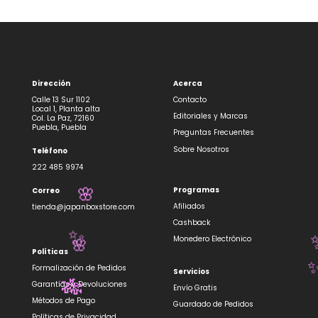
Dirección
Acerca
Calle 13 Sur 1102
Contacto
Local 1, Planta alta
Editoriales y Marcas
Col. La Paz, 72160
Puebla, Puebla
Preguntas Frecuentes
Sobre Nosotros
Teléfono
222 485 9974
Programas
Correo
🌸
Afiliados
tienda@japanboxstore.com
Cashback
✨
Monedero Electrónico
🌸
Políticas
Formalización de Pedidos
Servicios
Garantías y Devoluciones
🎋
Envío Gratis
Métodos de Pago
Guardado de Pedidos
Políticas de Privacidad