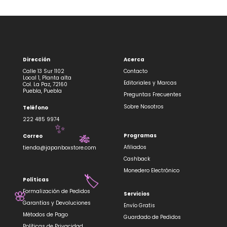
Dirección
Acerca
Calle 13 Sur 1102
Contacto
Local 1, Planta alta
Editoriales y Marcas
Col. La Paz, 72160
Puebla, Puebla
Preguntas Frecuentes
Sobre Nosotros
Teléfono
222 485 9974
✨
Programas
Correo
🎋
Afiliados
tienda@japanboxstore.com
Cashback
Monedero Electrónico
Políticas
🏷️
Formalización de Pedidos
Servicios
🌸
Garantías y Devoluciones
Envío Gratis
Métodos de Pago
Guardado de Pedidos
Políticas de Privacidad