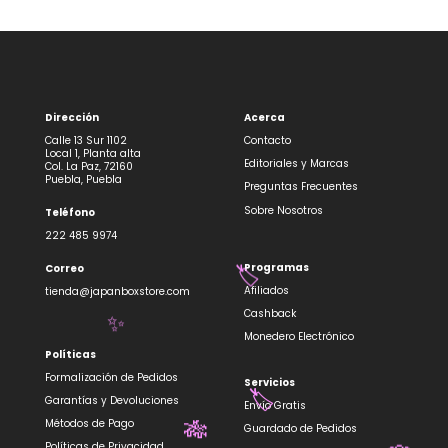
Dirección
Acerca
Calle 13 Sur 1102
Contacto
Local 1, Planta alta
Editoriales y Marcas
Col. La Paz, 72160
Puebla, Puebla
Preguntas Frecuentes
Sobre Nosotros
Teléfono
222 485 9974
Programas
Correo
🏷️
Afiliados
tienda@japanboxstore.com
Cashback
✨
Monedero Electrónico
Políticas
Formalización de Pedidos
Servicios
Garantías y Devoluciones
🏷️
Envío Gratis
Métodos de Pago
Guardado de Pedidos
🎋
Políticas de Privacidad