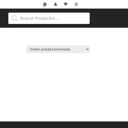
🏠
👤
🖤
🛒
Búsqueda
de
productos