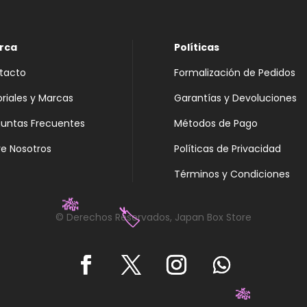
rca
Políticas
tacto
Formalización de Pedidos
oriales y Marcas
Garantías y Devoluciones
guntas Frecuentes
Métodos de Pago
✨
e Nosotros
Políticas de Privacidad
Términos y Condiciones
© Derechos Reservados, Japan Box Store
🎋
🏷️