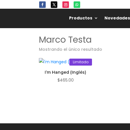
🌸
🏷️
Productos
Novedades
Marco Testa
Mostrando el único resultado
Limitado
I’m Hanged (Inglés)
$
465.00