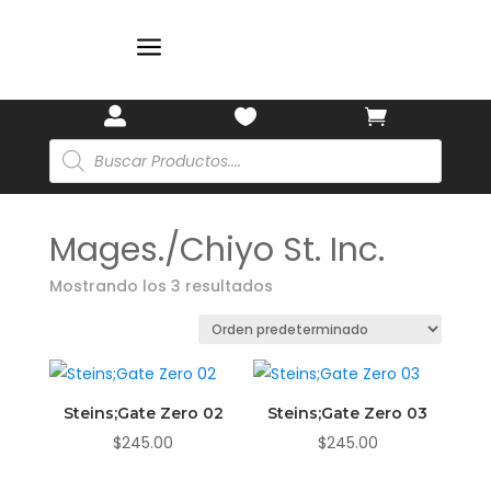
🏷️
a



Búsqueda
de
productos
Mages./Chiyo St. Inc.
Mostrando los 3 resultados
Steins;Gate Zero 02
Steins;Gate Zero 03
$
245.00
$
245.00