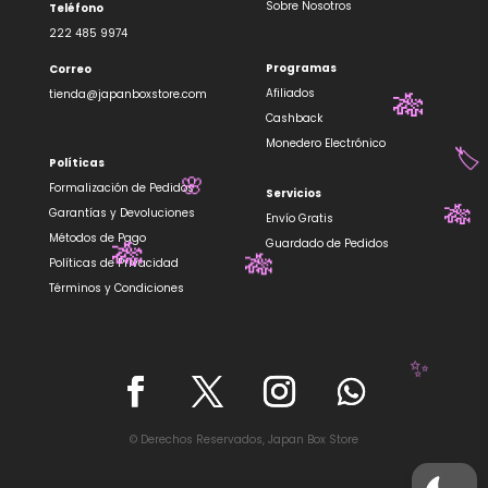
Sobre Nosotros
Teléfono
222 485 9974
Programas
Correo
Afiliados
tienda@japanboxstore.com
🎋
Cashback
Monedero Electrónico
Políticas
🏷️
Formalización de Pedidos
Servicios
🌸
Garantías y Devoluciones
Envío Gratis
🎋
Métodos de Pago
Guardado de Pedidos
Políticas de Privacidad
🎋
🎋
Términos y Condiciones
✨
© Derechos Reservados, Japan Box Store