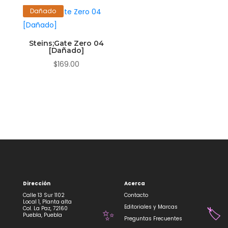
Dañado
Steins;Gate Zero 04
[Dañado]
$
169.00
Dirección
Acerca
Calle 13 Sur 1102
Contacto
Local 1, Planta alta
Editoriales y Marcas
Col. La Paz, 72160
Puebla, Puebla
🏷️
Preguntas Frecuentes
✨