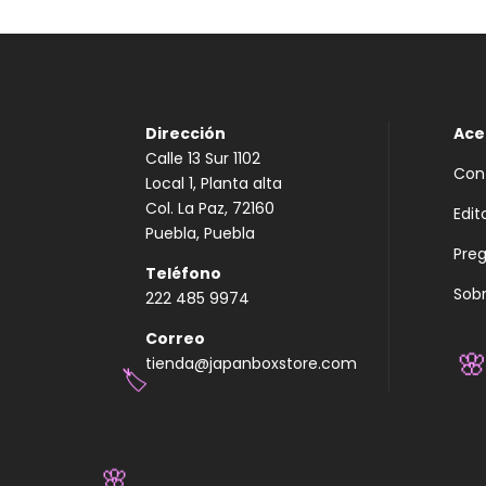
Dirección
Ace
Calle 13 Sur 1102
Con
Local 1, Planta alta
Col. La Paz, 72160
Edit
Puebla, Puebla
Pre
Teléfono
Sobr
222 485 9974
Correo
tienda@japanboxstore.com

🏷️