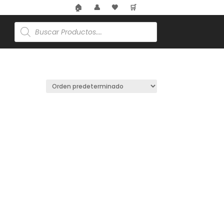
🎋
🏠
👤
🖤
🛒
Búsqueda
de
productos