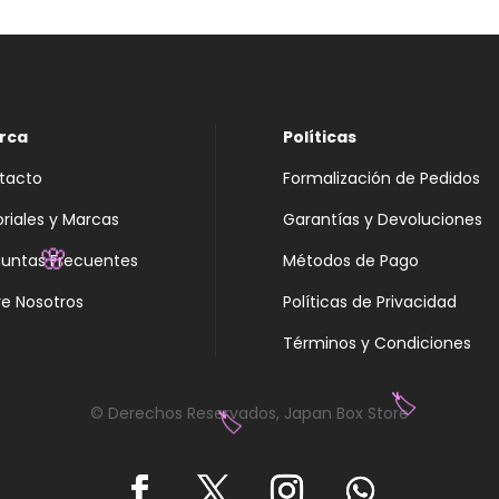
rca
Políticas
tacto
Formalización de Pedidos
oriales y Marcas
Garantías y Devoluciones
guntas Frecuentes
Métodos de Pago
🌸
e Nosotros
Políticas de Privacidad
Términos y Condiciones

© Derechos Reservados, Japan Box Store
🏷️
🏷️