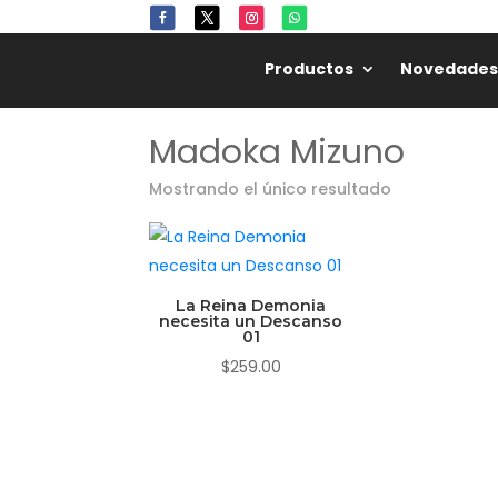
🏷️
Productos
Novedades
Madoka Mizuno
Mostrando el único resultado
La Reina Demonia
necesita un Descanso
01
$
259.00