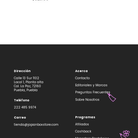
Dirección
Acerca
Calle 13 Sur 1102
Contacto
Local 1, Planta alta
Editoriales y Marcas
Col. La Paz, 72160
Puebla, Puebla
Preguntas Frecuentes
🏷️
Sobre Nosotros
Teléfono
222 485 9974
Programas
Correo
Afiliados
tienda@japanboxstore.com
Cashback