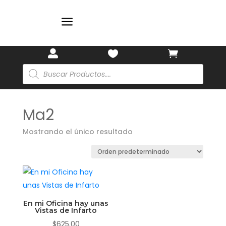
✨
a



Búsqueda
de
productos
Ma2
Mostrando el único resultado
En mi Oficina hay unas
Vistas de Infarto
$
625.00