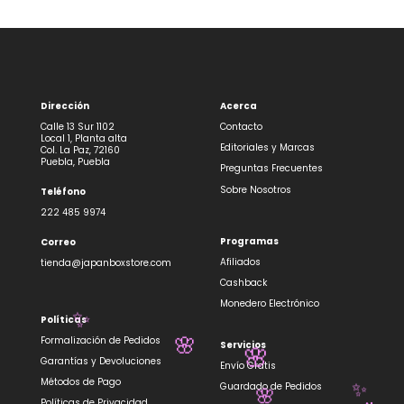
Dirección
Acerca
Calle 13 Sur 1102
Contacto
Local 1, Planta alta
Editoriales y Marcas
Col. La Paz, 72160
Puebla, Puebla
Preguntas Frecuentes
Sobre Nosotros
Teléfono
222 485 9974
Programas
Correo
Afiliados
tienda@japanboxstore.com
Cashback
Monedero Electrónico
Políticas
✨
Formalización de Pedidos
Servicios
🌸
🌸
Garantías y Devoluciones
Envío Gratis
Métodos de Pago
Guardado de Pedidos
✨
Políticas de Privacidad