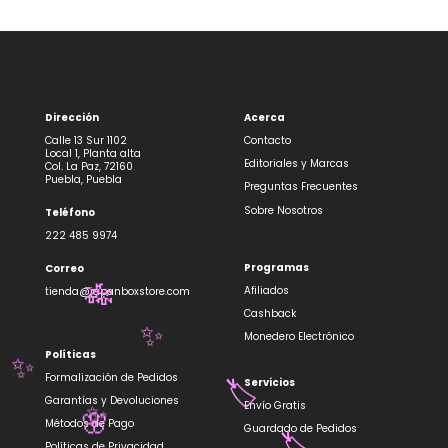
Dirección
Acerca
Calle 13 Sur 1102
Contacto
Local 1, Planta alta
Editoriales y Marcas
Col. La Paz, 72160
Puebla, Puebla
Preguntas Frecuentes
Sobre Nosotros
Teléfono
222 485 9974
Programas
Correo
Afiliados
🎋
tienda@japanboxstore.com
Cashback
✨
Monedero Electrónico
Políticas
✨
Formalización de Pedidos
Servicios
🏷️
Garantías y Devoluciones
Envío Gratis
✨
🌸
Métodos de Pago
Guardado de Pedidos
Políticas de Privacidad