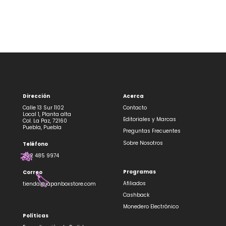
Dirección
Acerca
Calle 13 Sur 1102
Contacto
Local 1, Planta alta
Editoriales y Marcas
Col. La Paz, 72160
Puebla, Puebla
Preguntas Frecuentes
Sobre Nosotros
Teléfono
222 485 9974
🎋
Programas
Correo
🏷️
Afiliados
tienda@japanboxstore.com
Cashback
Monedero Electrónico
Políticas