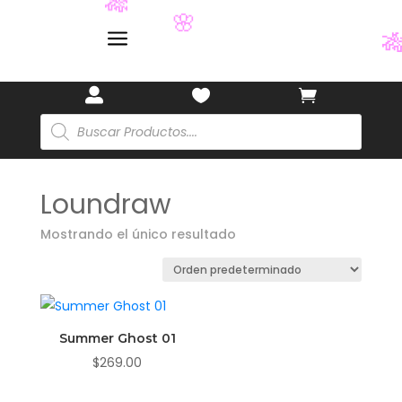
🎋
🎋
a
🌸




Búsqueda
de
productos
Loundraw
Mostrando el único resultado
Summer Ghost 01
$
269.00