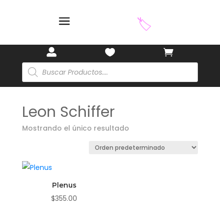
a
🏷️



Búsqueda
de
productos
Leon Schiffer
Mostrando el único resultado
Plenus
$
355.00