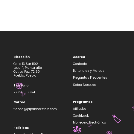
Dirección
Acerca
Calle 13 Sur 1102
Contacto
Local 1, Planta alta
Editoriales y Marcas
Col. La Paz, 72160
Puebla, Puebla
Preguntas Frecuentes
Sobre Nosotros
Teléfono
🌸
222 485 9974
✨
Programas
Correo
Afiliados
tienda@japanboxstore.com
Cashback
🏷️
Monedero Electrónico
✨
Políticas
🎋