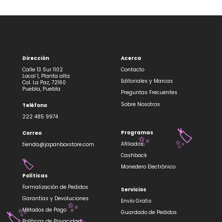
Dirección
Acerca
Calle 13 Sur 1102
Contacto
Local 1, Planta alta
Editoriales y Marcas
Col. La Paz, 72160
Puebla, Puebla
Preguntas Frecuentes
Sobre Nosotros
Teléfono
222 485 9974
Programas
Correo
🏷️
✨
Afiliados
tienda@japanboxstore.com
✨
Cashback
🏷️
Monedero Electrónico
Políticas
Formalización de Pedidos
Servicios
Garantías y Devoluciones
Envío Gratis
✨
Métodos de Pago
Guardado de Pedidos
✨
Políticas de Privacidad