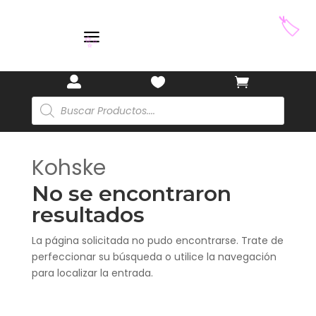
🏷️
a
✨



Búsqueda
de
productos
Kohske
No se encontraron
resultados
La página solicitada no pudo encontrarse. Trate de
perfeccionar su búsqueda o utilice la navegación
para localizar la entrada.