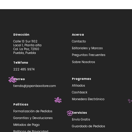
Dirección
Acerca
Calle 13 Sur 1102
Contacto
Local 1, Planta alta
Editoriales y Marcas
Col. La Paz, 72160
Puebla, Puebla
Preguntas Frecuentes
Sobre Nosotros
Teléfono
222 485 9974
Programas
Correo
🎋
Afiliados
tienda@japanboxstore.com
Cashback
Monedero Electrónico
🎋
Políticas
Formalización de Pedidos
Servicios
🌸
Garantías y Devoluciones
Envío Gratis
Métodos de Pago
Guardado de Pedidos
Políticas de Privacidad