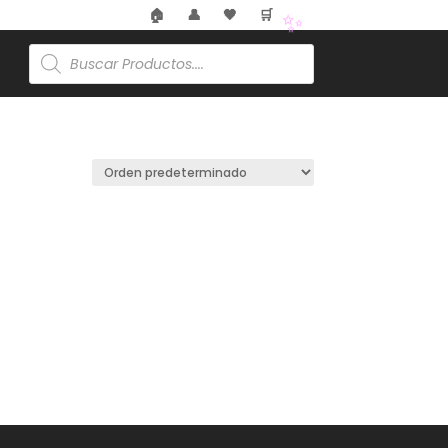
🌸
🏠
👤
🖤
🛒
🏷️
Búsqueda
de
✨
productos