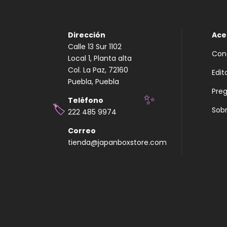
Dirección
Ace
Calle 13 Sur 1102
Con
Local 1, Planta alta
Col. La Paz, 72160
Edit
Puebla, Puebla
Pre
Teléfono
Sobr
✨
222 485 9974
🏷️
Correo
tienda@japanboxstore.com