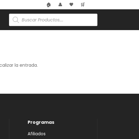
🏠
👤
🖤
🛒
Búsqueda
de
productos
alizar la entrada.
Programas
Afiliados