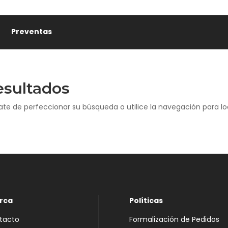
Preventas
esultados
ate de perfeccionar su búsqueda o utilice la navegación para loc
rca
Políticas
tacto
Formalización de Pedidos