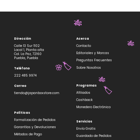
🎋
Dirección
Acerca
Calle 13 Sur 1102
Contacto
🎋
Local 1, Planta alta
Editoriales y Marcas
Col. La Paz, 72160
Puebla, Puebla
Preguntas Frecuentes
Sobre Nosotros
Teléfono
🏷️
🌸
222 485 9974
Programas
Correo
🎋
Afiliados
tienda@japanboxstore.com
🏷️
Cashback
Monedero Electrónico
Políticas
Formalización de Pedidos
Servicios
Garantías y Devoluciones
Envío Gratis
Métodos de Pago
Guardado de Pedidos