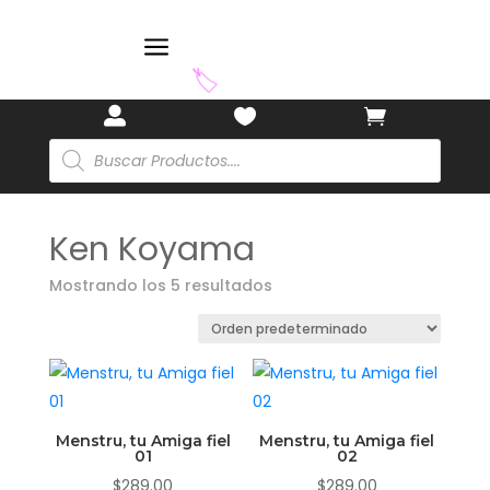
a



🏷️
Búsqueda
de
productos
Ken Koyama
Mostrando los 5 resultados
Menstru, tu Amiga fiel
Menstru, tu Amiga fiel
01
02
$
289.00
$
289.00