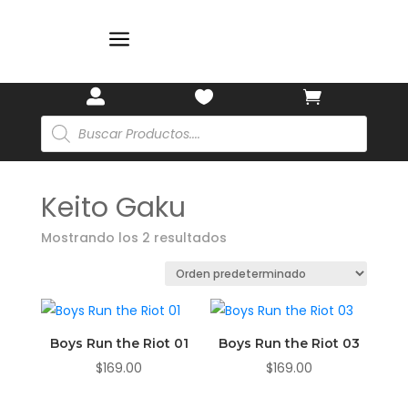
a



Búsqueda
de
productos
Keito Gaku
Mostrando los 2 resultados
Boys Run the Riot 01
Boys Run the Riot 03
$
169.00
$
169.00