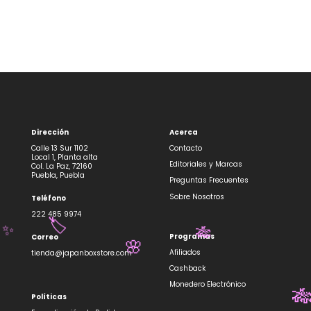
Dirección
Acerca
Calle 13 Sur 1102
Contacto
Local 1, Planta alta
Editoriales y Marcas
Col. La Paz, 72160
Puebla, Puebla
Preguntas Frecuentes
Sobre Nosotros
Teléfono
222 485 9974
🏷️
✨
Programas
Correo
🎋
🌸
Afiliados
tienda@japanboxstore.com
Cashback
Monedero Electrónico
Políticas
