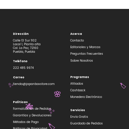
Dirección
Acerca
Calle 13 Sur 1102
Contacto
Local 1, Planta alta
Editoriales y Marcas
Col. La Paz, 72160
Puebla, Puebla
Preguntas Frecuentes
Sobre Nosotros
Teléfono
222 485 9974
Programas
Correo
Afiliados
tienda@japanboxstore.com
✨
🏷️
Cashback
🌸
Monedero Electrónico
Políticas
🎋
Formalización de Pedidos
Servicios
✨
Garantías y Devoluciones
Envío Gratis
Métodos de Pago
Guardado de Pedidos
Políticas de Privacidad