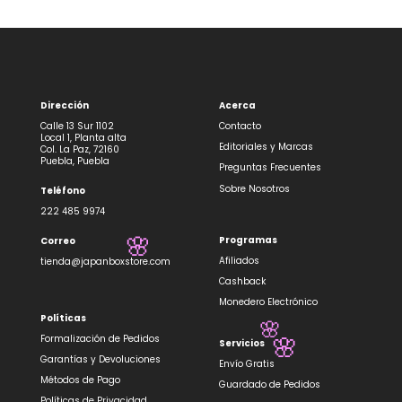
Dirección
Acerca
Calle 13 Sur 1102
Contacto
Local 1, Planta alta
Editoriales y Marcas
Col. La Paz, 72160
Puebla, Puebla
Preguntas Frecuentes
Sobre Nosotros
Teléfono
222 485 9974
Programas
Correo
🌸
Afiliados
tienda@japanboxstore.com
Cashback
Monedero Electrónico
Políticas
🌸
Formalización de Pedidos
Servicios
🌸
Garantías y Devoluciones
Envío Gratis
Métodos de Pago
Guardado de Pedidos
Políticas de Privacidad