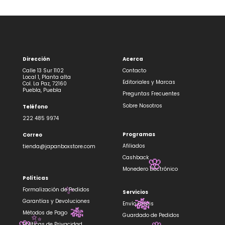
Dirección
Acerca
Calle 13 Sur 1102
Contacto
Local 1, Planta alta
Editoriales y Marcas
Col. La Paz, 72160
Puebla, Puebla
Preguntas Frecuentes
Sobre Nosotros
Teléfono
222 485 9974
Programas
Correo
Afiliados
tienda@japanboxstore.com
Cashback
🌸
Monedero Electrónico
Políticas
Formalización de Pedidos
Servicios
✨
Garantías y Devoluciones
Envío Gratis
🎋
Métodos de Pago
🎋
Guardado de Pedidos
Políticas de Privacidad