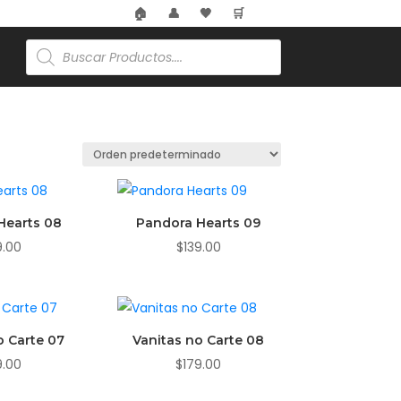
🏠
👤
🖤
🛒
Búsqueda
de
productos
Hearts 08
Pandora Hearts 09
9.00
$
139.00
o Carte 07
Vanitas no Carte 08
9.00
$
179.00