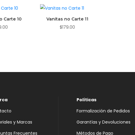
o Carte 10
Vanitas no Carte 11
9.00
$
179.00
rca
Políticas
tacto
Formalización de Pedidos
oriales y Marcas
Garantías y Devoluciones
guntas Frecuentes
Métodos de Pago