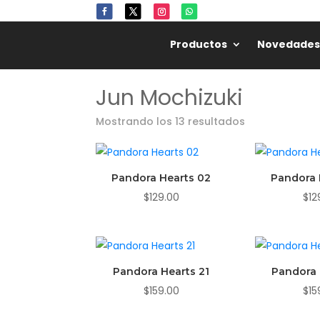
🌸
🎋
Productos
Novedades
Jun Mochizuki
Mostrando los 13 resultados
Pandora Hearts 02
Pandora 
$
129.00
$
12
Pandora Hearts 21
Pandora 
$
159.00
$
15