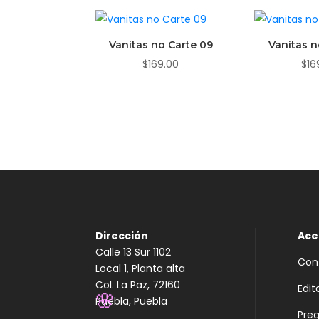
Vanitas no Carte 09
Vanitas n
$
169.00
$
16
Dirección
Ace
Calle 13 Sur 1102
Con
Local 1, Planta alta
Col. La Paz, 72160
Edit
Puebla, Puebla
Pre