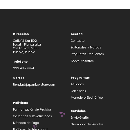
Dirección
Acerca
Calle 13 Sur 1102
Contacto
Local 1, Planta alta
Editoriales y Marcas
Col. La Paz, 72160
Puebla, Puebla
Preguntas Frecuentes
Sobre Nosotros
Teléfono
222 485 9974
Programas
Correo
Afiliados
tienda@japanboxstore.com
Cashback
Monedero Electrónico
Políticas
Formalización de Pedidos
Servicios
✨
Garantías y Devoluciones
Envío Gratis
Métodos de Pago
Guardado de Pedidos
Políticas de Privacidad