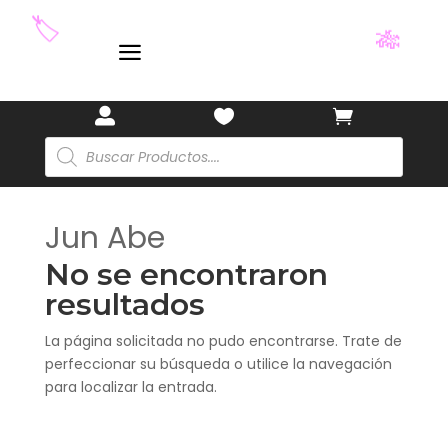
🎋
🏷️
a
🎋



Búsqueda
de
productos
Jun Abe
No se encontraron
resultados
La página solicitada no pudo encontrarse. Trate de
perfeccionar su búsqueda o utilice la navegación
para localizar la entrada.