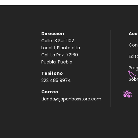
Dirección
Ace
Calle 13 Sur 1102
Con
Local 1, Planta alta
Col. La Paz, 72160
Edit
Puebla, Puebla
Pre
Teléfono
Sobr
222 485 9974
🏷️
Correo
tienda@japanboxstore.com
🎋