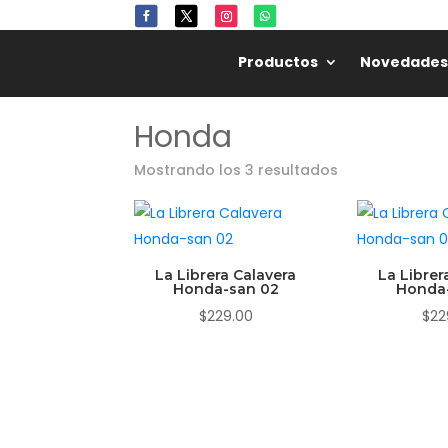
Productos
Novedades
Honda
Mostrando los 3 resultados
La Librera Calavera
La Librer
Honda-san 02
Honda
$
229.00
$
22