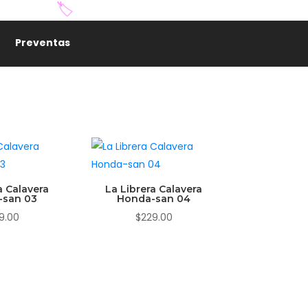
🏷️
Preventas
a Calavera
La Librera Calavera
-san 03
Honda-san 04
9.00
$
229.00