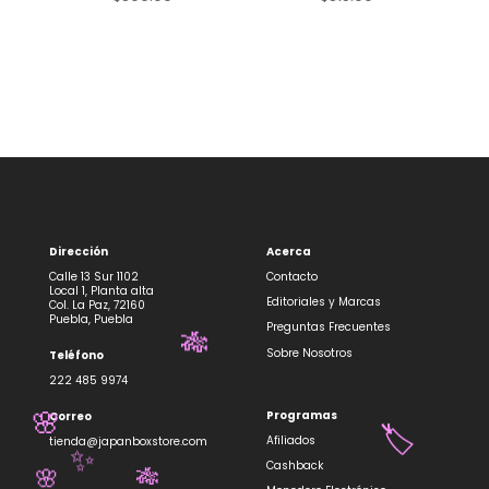
Dirección
Acerca
Calle 13 Sur 1102
Contacto
Local 1, Planta alta
Editoriales y Marcas
Col. La Paz, 72160
Puebla, Puebla
Preguntas Frecuentes
🎋
Sobre Nosotros
Teléfono
222 485 9974
Programas
Correo
🌸
Afiliados
🏷️
tienda@japanboxstore.com
✨
Cashback