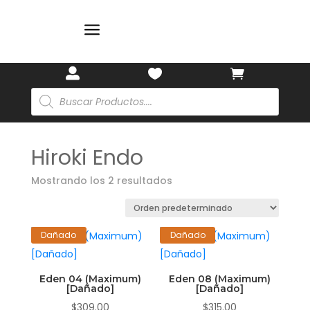
a



Búsqueda
de
productos
Hiroki Endo
Mostrando los 2 resultados
Dañado
Dañado
Eden 04 (Maximum)
Eden 08 (Maximum)
[Dañado]
[Dañado]
$
309.00
$
315.00