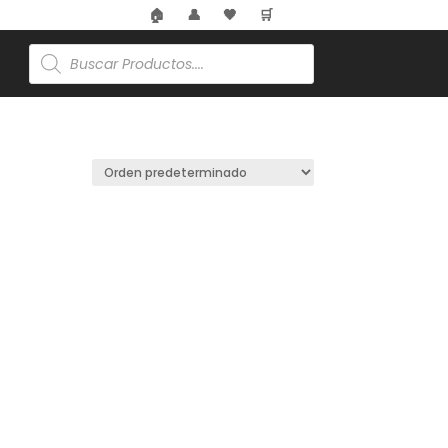
🏠
👤
🖤
🛒
Búsqueda
de
productos