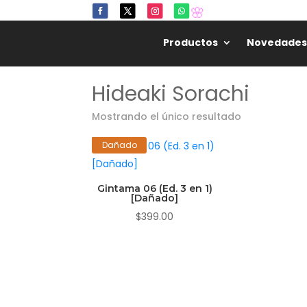
🌸
Productos
Novedades
Hideaki Sorachi
Mostrando el único resultado
Dañado
Gintama 06 (Ed. 3 en 1)
[Dañado]
$
399.00