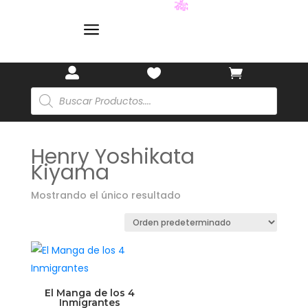
🎋
a



Búsqueda
de
productos
Henry Yoshikata
Kiyama
Mostrando el único resultado
El Manga de los 4
Inmigrantes