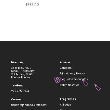
$
385.00
Dirección
Acerca
Calle 13 Sur 1102
Contacto
Local 1, Planta alta
Editoriales y Marcas
Col. La Paz, 72160
Puebla, Puebla
Preguntas Frecuentes
🌸
🏷️
Sobre Nosotros
Teléfono
🏷️
222 485 9974
Programas
Correo
Afiliados
tienda@japanboxstore.com