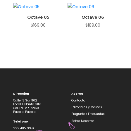
Octave 05
Octave 06
$
169.00
$
189.00
Dirección
Acerca
Calle 13 Sur 1102
Contacto
Local 1, Planta alta
Editoriales y Marcas
Col. La Paz, 72160
Puebla, Puebla
Preguntas Frecuentes
Sobre Nosotros
Teléfono
🏷️
222 485 9974