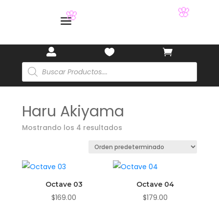
🏷️
🏷️
a
🌸
🌸



Búsqueda
de
productos
Haru Akiyama
Mostrando los 4 resultados
Octave 03
Octave 04
$
169.00
$
179.00