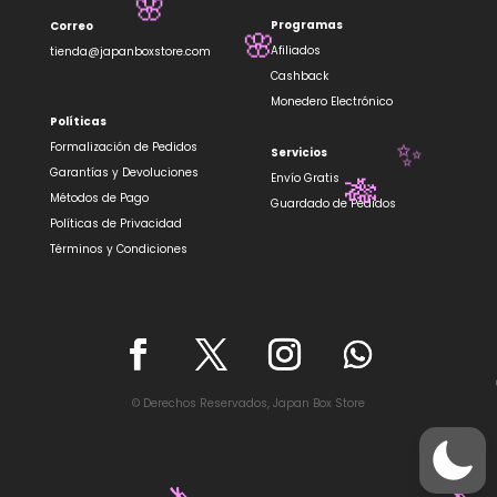
🌸
Programas
Correo
Afiliados
🌸
tienda@japanboxstore.com
Cashback
Monedero Electrónico
Políticas
Formalización de Pedidos
Servicios
✨
Garantías y Devoluciones
Envío Gratis
Métodos de Pago
🎋
Guardado de Pedidos
Políticas de Privacidad
Términos y Condiciones
© Derechos Reservados, Japan Box Store